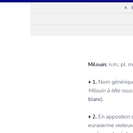
A
Milouin:
n.m.; pl. m
♦ 1.
Nom générique
Milouin à tête rou
blanc
)
.
♦ 2.
En apposition
eurasienne visiteu