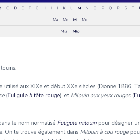
B
C
D
E
F
G
H
I
J
K
L
M
N
O
P
Q
R
S
T
Ma
Me
Mi
Mo
Mila
Milo
ilouins.
 utilisé aux XIXe et début XXe siècles (Dionne 1886, T
sse
(
Fuligule à tête rouge
), et
Milouin aux yeux rouges
(
Fu
 dans le nom normalisé
Fuligule milouin
pour désigner u
se. On le trouve également dans
Milouin à cou rouge
pou