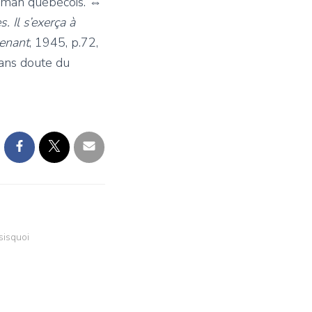
 roman québécois. ⇔
. Il s’exerça à
enant
, 1945
, p.72,
ans doute du
sisquoi