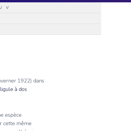
U
V
averner 1922) dans
ligule à dos
ne espèce
r cette même