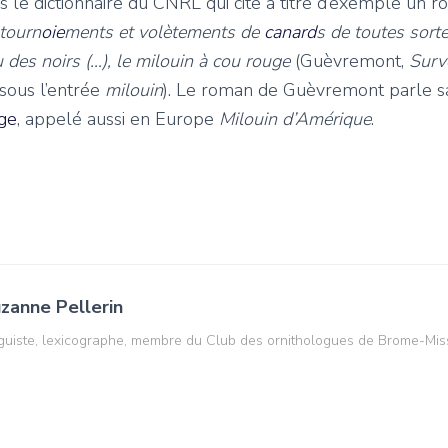
s le dictionnaire du CNRL qui cite à titre d’exemple un
 tourn
oie
ments et volètements de
canard
s de toutes sortes
u des noirs (…), le milouin à cou rouge
(
Guèvremont
,
Surv
 sous l’entrée
milouin
). Le roman de Guèvremont parle s
uge
, appelé aussi en Europe
Milouin d’Amérique
.
zanne Pellerin
guiste, lexicographe, membre du Club des ornithologues de Brome-Mis