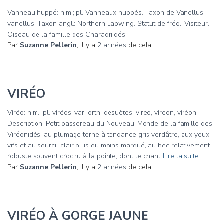
Vanneau huppé: n.m.; pl. Vanneaux huppés. Taxon de Vanellus
vanellus. Taxon angl.: Northern Lapwing. Statut de fréq.: Visiteur.
Oiseau de la famille des Charadriidés.
Par
Suzanne Pellerin
, il y a
2 années
de cela
VIRÉO
Viréo: n.m.; pl. viréos; var. orth. désuètes: vireo, vireon, viréon.
Description: Petit passereau du Nouveau-Monde de la famille des
Viréonidés, au plumage terne à tendance gris verdâtre, aux yeux
vifs et au sourcil clair plus ou moins marqué, au bec relativement
robuste souvent crochu à la pointe, dont le chant
Lire la suite…
Par
Suzanne Pellerin
, il y a
2 années
de cela
VIRÉO À GORGE JAUNE