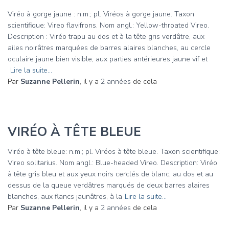
Viréo à gorge jaune : n.m.; pl. Viréos à gorge jaune. Taxon
scientifique: Vireo flavifrons. Nom angl.: Yellow-throated Vireo.
Description : Viréo trapu au dos et à la tête gris verdâtre, aux
ailes noirâtres marquées de barres alaires blanches, au cercle
oculaire jaune bien visible, aux parties antérieures jaune vif et
Lire la suite…
Par
Suzanne Pellerin
, il y a
2 années
de cela
VIRÉO À TÊTE BLEUE
Viréo à tête bleue: n.m.; pl. Viréos à tête bleue. Taxon scientifique:
Vireo solitarius. Nom angl.: Blue-headed Vireo. Description: Viréo
à tête gris bleu et aux yeux noirs cerclés de blanc, au dos et au
dessus de la queue verdâtres marqués de deux barres alaires
blanches, aux flancs jaunâtres, à la
Lire la suite…
Par
Suzanne Pellerin
, il y a
2 années
de cela