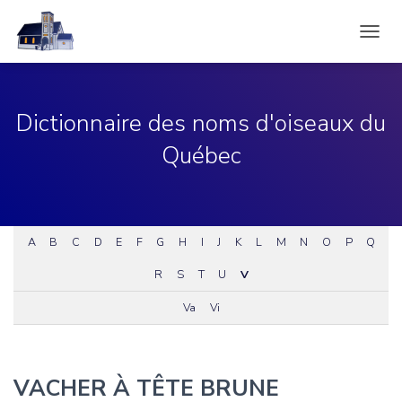
DÉPLI
LA
NAVIG
Dictionnaire des noms d'oiseaux du
Québec
A
B
C
D
E
F
G
H
I
J
K
L
M
N
O
P
Q
R
S
T
U
V
Va
Vi
VACHER À TÊTE BRUNE