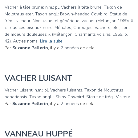
Vacher à tête brune: n.m.; pl. Vachers à tête brune. Taxon de
Molothrus ater. Taxon angl.: Brown-headed Cowbird. Statut de
fréq.: Nicheur. Nom usuel et générique: vacher (Mélançon 1969). ◊
« Tous ces oiseaux noirs: Ménates, Carouges, Vachers, etc., sont
de moeurs douteuses ». (Mélançon, Charmants voisins, 1969, p.
42). Autres noms:
Lire la suite…
Par
Suzanne Pellerin
, il y a
2 années
de cela
VACHER LUISANT
Vacher luisant: n.m.; pl. Vachers luisants. Taxon de Molothrus
bonariensis. Taxon angl. : Shiny Cowbird. Statut de fréq.: Visiteur.
Par
Suzanne Pellerin
, il y a
2 années
de cela
VANNEAU HUPPÉ