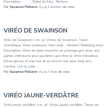
Description : Statut de fréq. : Nicheur.
Par
Suzanne Pellerin
, il y a
2 années
de cela
VIRÉO DE SWAINSON
Viréo de Swainson: n.m.; pl. Viréos de Swainson. Taxon
scientifique: Vireo swainsoni. Nom angl. : Western Warbling Vireo.
Description: Viréo de taille moyenne au plumage gris olive, aux
parties inférieures plus jaunâtres que chez le Viréo mélodieux
(Vireo gilvus), à l’oeil noir et au sourcil clair plus long vers
l’arrière.
Lire la suite…
Par
Suzanne Pellerin
, il y a
7 mois
de cela
VIRÉO JAUNE-VERDÂTRE
Viréo jaune-verdâtre: n.m.; pl. Viréos jaune-verdâtre. Taxon de