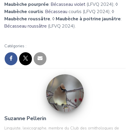
Maubèche pourprée
:
Bécasseau violet
(LFVQ 2024);
◊
Maubèche courlis
:
Bécasseau
courlis (LFVQ 2024);
◊
Maubèche roussâtre
,
◊ Maubèche à poitrine jaunâtre
:
Bécasseau roussâtre
(LFVQ 2024).
Catégories :
Suzanne Pellerin
Linguiste, lexicographe, membre du Club des ornithologues de