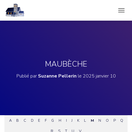
D
É
P
L
I
E
R
L
A
MAUBÈCHE
N
A
Publié par
Suzanne Pellerin
le
2025 janvier 10
V
I
G
A
T
I
O
N
A
B
C
D
E
F
G
H
I
J
K
L
M
N
O
P
Q
R
S
T
U
V