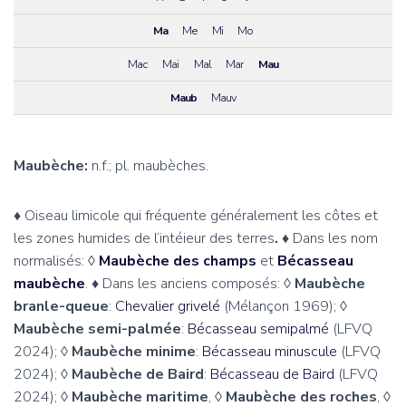
Ma
Me
Mi
Mo
Mac
Mai
Mal
Mar
Mau
Maub
Mauv
Maubèche:
n.f.; pl. maubèches.
♦
Oiseau limicole qui fréquente généralement les côtes et
les zones humides de l’intéieur des terres
. ♦
Dans les nom
normalisés:
◊
Maubèche des champs
et
Bécasseau
maubèche
.
♦
Dans les anciens composés:
◊ Maubèche
branle-queue
:
Chevalier grivelé
(Mélançon 1969);
◊
Maubèche semi-palmée
:
Bécasseau semipalmé
(LFVQ
2024);
◊ Maubèche minime
:
Bécasseau minuscule
(LFVQ
2024);
◊ Maubèche de Baird
:
Bécasseau de Baird
(LFVQ
2024);
◊ Maubèche maritime
,
◊ Maubèche des roches
,
◊