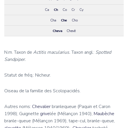
Ca
Ch
Co
Cr
Cy
Cha
Che
Cho
Cheva
Chevê
N.m. Taxon de
Actitis macularius.
Taxon angl.:
Spotted
Sandpiper.
Statut de fréq.: Nicheur.
Oiseau de la famille des Scolopacidés.
Autres noms:
Chevalier
branlequeue (Paquin et Caron
1998); Guignette
grive
lée (Mélançon 1940),
Maubèche
branle-queue (Mélançon 1969), tape-cul, branle-queue,