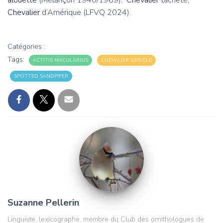
alouette
(Mélançon 1940/1969);
Chevalier
tacheté,
Chevalier
d’Amérique (LFVQ 2024).
Catégories :
Tags:
ACTITIS MACULARIUS
CHEVALIER GRIVELÉ
SPOTTED SANDPIPER
Suzanne Pellerin
Linguiste, lexicographe, membre du Club des ornithologues de