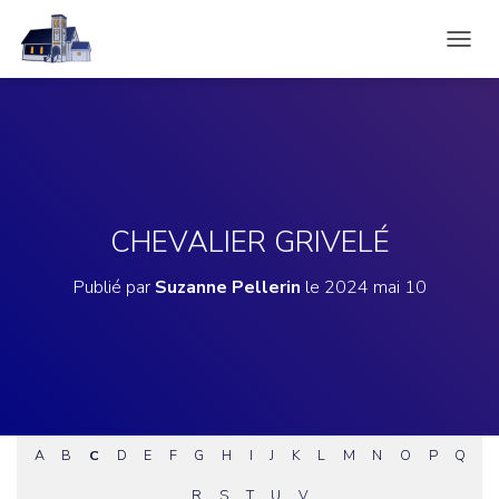
D
É
P
L
I
E
R
L
A
CHEVALIER GRIVELÉ
N
A
Publié par
Suzanne Pellerin
le
2024 mai 10
V
I
G
A
T
I
O
N
A
B
C
D
E
F
G
H
I
J
K
L
M
N
O
P
Q
R
S
T
U
V