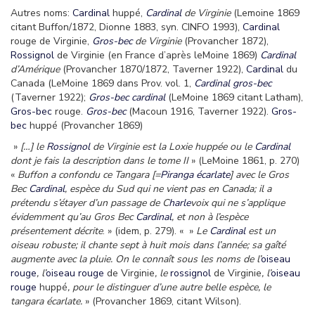
Autres noms:
Cardinal
huppé,
Cardinal
de Virginie
(Lemoine 1869
citant Buffon/1872, Dionne 1883, syn. CINFO 1993),
Cardinal
rouge de Virginie,
Gros-bec
de Virginie
(Provancher 1872),
Rossignol
de Virginie (en France d’après leMoine 1869)
Cardinal
d’Amérique
(Provancher 1870/1872, Taverner 1922),
Cardinal
du
Canada (LeMoine 1869 dans Prov. vol. 1,
Cardinal
gros-bec
(Taverner 1922);
Gros-bec
cardinal
(LeMoine 1869 citant Latham),
Gros-bec
rouge.
Gros-bec
(Macoun 1916, Taverner 1922).
Gros-
bec
huppé (Provancher 1869)
»
[…] le
Rossignol
de Virginie est la Loxie huppée ou le
Cardinal
dont je fais la description dans le tome II
» (LeMoine 1861, p. 270)
«
Buffon a confondu ce Tangara [=
Piranga écarlate
] avec le Gros
Bec
Cardinal
, espèce du Sud qui ne vient pas en Canada; il a
prétendu s’étayer d’un passage de C
harle
voix qui ne s’applique
évidemment qu’au Gros Bec
Cardinal
, et non à l’espèce
présentement décrite
. » (idem, p. 279). « »
Le
Cardinal
est un
oiseau robuste; il chante sept à huit mois dans l’année; sa gaîté
augmente avec la pluie. On le connaît sous les noms de l’
oiseau
rouge
, l’
oiseau rouge
de Virginie
, le
rossignol
de Virginie
, l’
oiseau
rouge
huppé
, pour le distinguer d’une autre belle espèce, le
tangara écarlate.
» (Provancher 1869, citant Wilson).