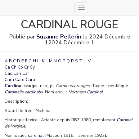
Déplier
la
CARDINAL ROUGE
navigation
Publié par
Suzanne Pellerin
le
2024 Décembre
1
2024 Décembre 1
A
B
C
D
E
F
G
H
I
J
K
L
M
N
O
P
Q
R
S
T
U
V
Ca
Ch
Co
Cr
Cy
Cac
Can
Car
Cara
Card
Caro
Cardinal
rouge
: n.m.; pl.
Cardinaux rouges
. Taxon scientifique :
Cardinal
is
cardinal
is
. Nom angl. :
Northern
Cardinal
.
Description:
Statut de fréq.: Nicheur.
Historique lexical: Attesté depuis RBZ 1980, remplaçant
Cardinal
de Virginie
.
Nom usuel:
cardinal
(Macoun 1916, Taverner 1922
).