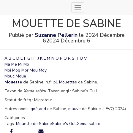
Déplier
la
MOUETTE DE SABINE
navigation
Publié par
Suzanne Pellerin
le
2024 Décembre
6
2024 Décembre 6
A
B
C
D
E
F
G
H
I
J
K
L
M
N
O
P
Q
R
S
T
U
V
Ma
Me
Mi
Mo
Moi
Moq
Mor
Mou
Moy
Mouc
Moue
Mouette
de Sabine:
n.f.; pl.
Mouette
s de Sabine.
Taxon de
Xema sabini
. Taxon angl.: Sabine’s Gull.
Statut de fréq.: Migrateur.
Autres noms:
goéland
de Sabine,
mauve
de Sabine (LFVQ 2024).
Catégories :
Tags:
Mouette de Sabine
Sabine's Gull
Xema sabini