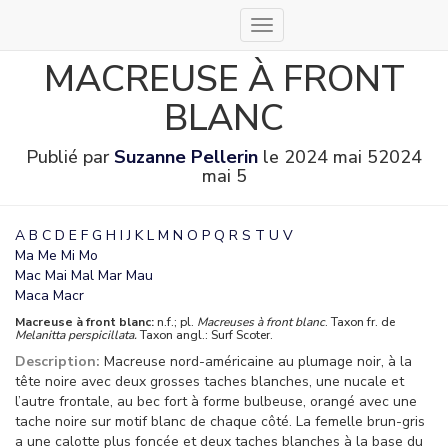
Déplier
la
MACREUSE À FRONT
navigation
BLANC
Publié par
Suzanne Pellerin
le
2024 mai 5
2024
mai 5
A
B
C
D
E
F
G
H
I
J
K
L
M
N
O
P
Q
R
S
T
U
V
Ma
Me
Mi
Mo
Mac
Mai
Mal
Mar
Mau
Maca
Macr
Macreuse à front blanc:
n.f.; pl.
Macreuses à front blanc
. Taxon fr. de
Melanitta perspicillata.
Taxon angl.: Surf Scoter.
Description:
Macreuse nord-américaine au plumage noir, à la
tête noire avec deux grosses taches blanches, une nucale et
l’autre frontale, au bec fort à forme bulbeuse, orangé avec une
tache noire sur motif blanc de chaque côté. La femelle brun-gris
a une calotte plus foncée et deux taches blanches à la base du