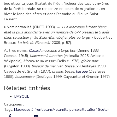
bec et sur la joue.
Statut de fréq.:
Nicheur des lacs et rivières
de la forêt boréale, se rencontre en cours de migration et en
hiver le l
ong des côtes et dans l’estuaire du Fleuve Saint-
Laurent.
♦
Nom normalisé (CINFO 1993). ⇔ «
La Macreuse à front blanc
était la plus abondante avec un nombre de 677 oiseaux le 5 août
dans ce secteur [= île Saint-Barnabé] et plus au large
. » (Joubert et
Bruaux,
La baie de Rimouski
, 2009, p. 57).
Autres noms:
Canard
macreuse à large bec
(Dionne 1883,
Comeau 1945),
Macreuse à lunettes
(Animalia 2025, Avibase,
Wikipedia)
,
Macreuse du ressac
(Delisle 1978),
gibier-noir
(Puyjalon 1900),
briseux de mer,
var.
brisseux
(Desfayes 1999,
Cayouette et Grondin 1977),
brasse, basse,
basque
(Desfayes
1999)
,
bassequèse
(Desfayes 1999, Cayouette et Grondin 1977).
Related Entrées
BASQUE
Catégories :
Tags:
Macreuse à front blanc
Melanitta perspicillata
Surf Scoter