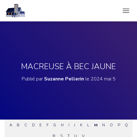
D
É
P
L
I
E
R
L
A
MACREUSE À BEC JAUNE
N
A
Publié par
Suzanne Pellerin
le
2024 mai 5
V
I
G
A
T
I
O
N
A
B
C
D
E
F
G
H
I
J
K
L
M
N
O
P
Q
R
S
T
U
V