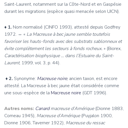
Saint-Laurent, notamment sur la Côte-Nord et en Gaspésie
durant les migrations (e
spèce quasi menacée selon UICN).
♦ 1.
Nom normalisé (CINFO 1993), attesté depuis Godfrey
1972. ⇔ «
La Macreuse à bec jaune semble toutefois
favoriser les hauts-fonds avec des substrats sablonneux et
évite complètement les secteurs à fonds rocheux.
»
(Biorex,
Caractérisation biophysique … dans l’Estuaire du Saint-
Laurent
, 1999, vol. 3, p. 44).
♦
2.
Synonyme:
Macreuse noire
, ancien taxon, est encore
attesté. La Macreuse à bec jaune était considérée comme
une sous-espèce de la
Macreuse noire
(GDT 1996).
Autres noms:
Canard
macreuse d’Amérique
(Dionne 1883,
Comeau 1945),
Macreuse d’Amérique
(Puyjalon 1900,
Dionne 1906, Taverner 1922),
Macreuse du ressac