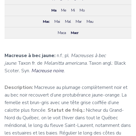
Ma
Me
Mi
Mo
Mac
Mai
Mal
Mar
Mau
Maca
Macr
Macreuse à bec jaune:
n.f.; pl.
Macreuses à bec
jaune
. Taxon fr. de
Melanitta americana.
Taxon angl.: Black
Scoter
.
Syn.
Macreuse noire
.
Description:
Macreuse au plumage complètement noir et
au bec noir recouvert d’une protubérance jaune-orange. La
femelle est brun-gris avec une tête grise coiffée d’une
calotte plus foncée.
Statut de fréq.:
Nicheur du
Grand-
Nord du Québec
, on le voit l’hiver dans tout le Québec
méridional, le long du fleuve Saint-Laurent, notamment dans
les estuaires et les baies. Régulier le long des côtes du