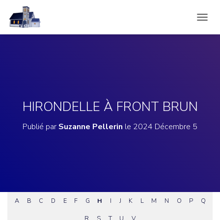
D
É
P
L
I
E
R
L
A
HIRONDELLE À FRONT BRUN
N
A
Publié par
Suzanne Pellerin
le
2024 Décembre 5
V
I
G
A
T
I
O
N
A
B
C
D
E
F
G
H
I
J
K
L
M
N
O
P
Q
R
S
T
U
V