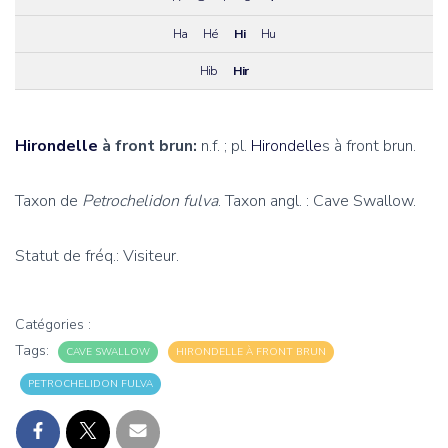
Ha
Hé
Hi
Hu
Hib
Hir
Hirondelle
à front brun:
n.f. ; pl.
Hirondelle
s à front brun.
Taxon de
Petrochelidon fulva
. Taxon angl. : Cave Swallow.
Statut de fréq.: Visiteur.
Catégories :
Tags:
CAVE SWALLOW
HIRONDELLE À FRONT BRUN
PETROCHELIDON FULVA