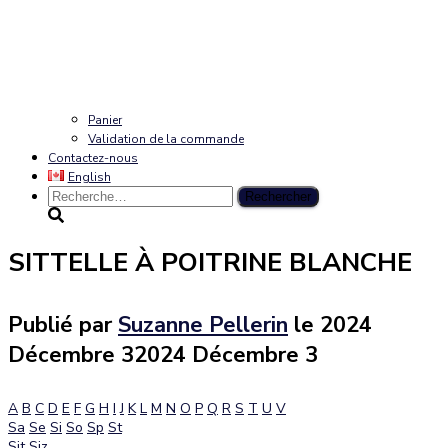
Panier
Validation de la commande
Contactez-nous
English
Rechercher :
SITTELLE À POITRINE BLANCHE
Publié par
Suzanne Pellerin
le
2024
Décembre 3
2024 Décembre 3
A
B
C
D
E
F
G
H
I
J
K
L
M
N
O
P
Q
R
S
T
U
V
Sa
Se
Si
So
Sp
St
Sit
Siz