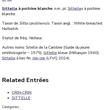
Sittelle
à poitrine blanche
: n.m.; pl.
Sittelle
s à poitrine
blanche.
Taxon de
Sitta carolinensis
. Taxon angl. : White-breasted
Nuthatch.
Statut de fréq.: Nicheur.
Autres noms: Sitelle de la Caroline (Guide du jeune
ornithologiste ~ 1975);
Sittelle
bleue (Mélançon 1940);
Sittelle
à bec fin,
crin-crin
(LFVQ 2024).
Related Entrées
CRIN-CRIN
SITTELLE
Catégories :