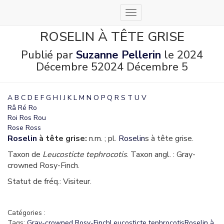
Déplier
la
ROSELIN À TÊTE GRISE
navigation
Publié par
Suzanne Pellerin
le
2024
Décembre 5
2024 Décembre 5
A
B
C
D
E
F
G
H
I
J
K
L
M
N
O
P
Q
R
S
T
U
V
Râ
Ré
Ro
Roi
Ros
Rou
Rose
Ross
Roselin
à tête grise:
n.m. ; pl.
Roselin
s à tête grise.
Taxon de
Leucosticte tephrocotis
. Taxon angl. : Gray-
crowned Rosy-Finch.
Statut de fréq.: Visiteur.
Catégories :
Tags:
Gray-crowned Rosy-Finch
Leucosticte tephrocotis
Roselin à