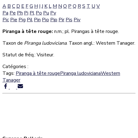
A
B
C
D
E
F
G
H
I
J
K
L
M
N
O
P
Q
R
S
T
U
V
Pa
Pe
Ph
Pi
Pl
Po
Pu
Py
Pic
Pie
Pig
Pil
Pin
Pio
Pip
Pir
Pis
Piv
Piranga à tête rouge:
n.m.; pl. Pirangas à tête rouge.
Taxon de
Piranga ludoviciana
. Taxon angl.: Western Tanager.
Statut de fréq.: Visiteur.
Catégories :
Tags:
Piranga à tête rouge
Piranga ludoviciana
Western
Tanager