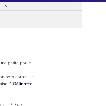
U
V
’une petite poule.
 son nom normalisé:
aise
,
◊
Gé
linotte
e
. ⇔ «
[…] on