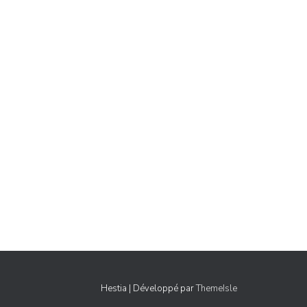
Hestia | Développé par
ThemeIsle