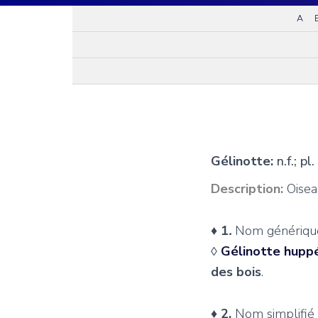
A
Gélinotte:
n.f.; pl
Description:
Oisea
♦
1
.
Nom générique 
◊
Gélinotte hupp
des bois
.
♦
2.
Nom simplifié