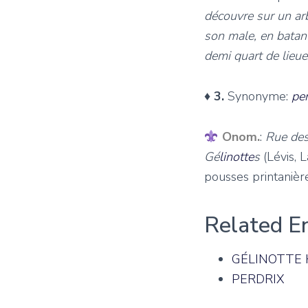
découvre sur un ar
son male, en batant
demi quart de lieue
♦
3.
Synonyme:
per
Onom.
:
Rue de
Gé
linotte
s
(Lévis, L
pousses printanièr
Related E
GÉLINOTTE
PERDRIX