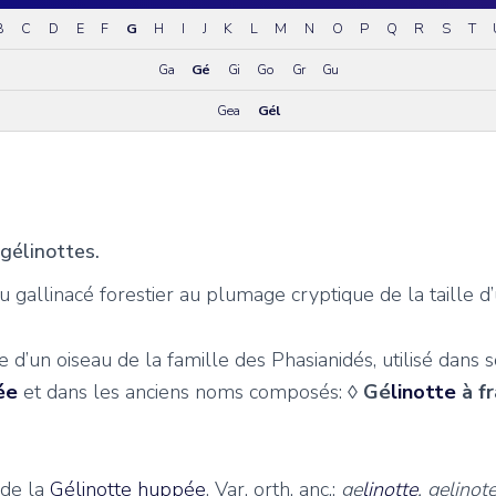
B
C
D
E
F
G
H
I
J
K
L
M
N
O
P
Q
R
S
T
Ga
Gé
Gi
Go
Gr
Gu
Gea
Gél
. gélinottes.
u gallinacé forestier au plumage cryptique de la taille d
d’un oiseau de la famille des Phasianidés, utilisé dans
ée
et dans les anciens noms composés:
◊
Gé
linotte
à fr
 de la
Gélinotte huppée
. Var. orth. anc.:
ge
linotte
, gelinot