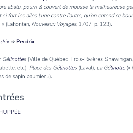
bre abatu, pourri & couvert de mousse la malheureuse geli
 si fort les ailes l’une contre l’autre, qu’on entend ce b
. » (Lahontan,
Nouveaux Voyages
, 1707, p. 123).
drix
⇒
Perdrix
.
s Gé
linotte
s
(Ville de Québec, Trois-Rivières, Shawinigan, 
abelle, etc.),
Place des Gé
linotte
s
(Laval),
La Gé
linotte
(«
es de sapin baumier »
).
ntrées
 HUPPÉE