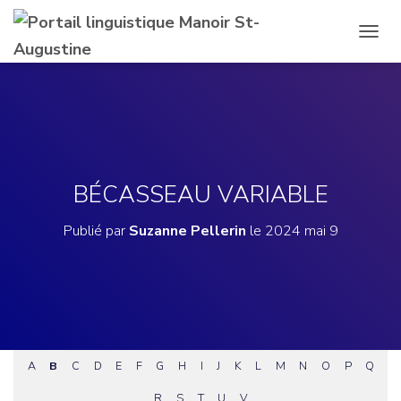
D
É
P
L
I
E
R
L
A
BÉCASSEAU VARIABLE
N
A
Publié par
Suzanne Pellerin
le
2024 mai 9
V
I
G
A
T
I
O
N
A
B
C
D
E
F
G
H
I
J
K
L
M
N
O
P
Q
R
S
T
U
V