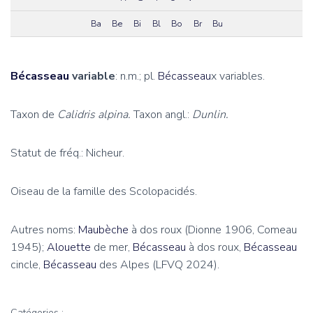
Ba
Be
Bi
Bl
Bo
Br
Bu
Bécasseau
variable
: n.m.; pl.
Bécasseau
x variables.
Taxon de
Calidris alpina.
Taxon angl.:
Dunlin.
Statut de fréq.: Nicheur.
Oiseau de la famille des Scolopacidés.
Autres noms:
Maubèche
à dos roux (Dionne 1906, Comeau
1945);
Alouette
de mer,
Bécasseau
à dos roux,
Bécasseau
cincle,
Bécasseau
des Alpes (LFVQ 2024).
Catégories :