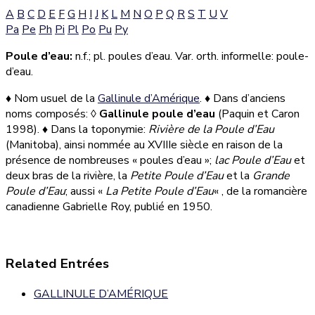
A
B
C
D
E
F
G
H
I
J
K
L
M
N
O
P
Q
R
S
T
U
V
Pa
Pe
Ph
Pi
Pl
Po
Pu
Py
Poule d’eau:
n.f.; pl. poules d’eau. Var. orth. informelle: poule-
d’eau.
♦ Nom usuel de la
Gallinule d’Amérique
. ♦ Dans d’anciens
noms composés:
◊
Gallinule poule d’eau
(Paquin et Caron
1998). ♦ Dans la t
oponymie:
Rivière de la Poule d’Eau
(Manitoba), ainsi nommée au XVIIIe siècle en raison de la
présence de nombreuses
«
poules d’eau »;
lac Poule d’Eau
et
deux bras de la rivière, la
Petite Poule d’Eau
et la
Grande
Poule d’Eau
; aussi «
La Petite Poule d’Eau
« , de la romancière
canadienne Gabrielle Roy, publié en
1950.
Related Entrées
GALLINULE D’AMÉRIQUE