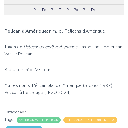
Pa
Pe
Ph
Pi
Pl
Po
Pu
Py
Pélican d’Amérique:
n.m.; pl. Pélicans d’Amérique.
Taxon de
Pelecanus erythrorhynchos
. Taxon angl.: American
White Pelican.
Statut de fréq.: Visiteur.
Autres noms: Pélican blanc d’Amérique (Stokes 1997);
Pélican à bec rouge (LFVQ 2024).
Catégories :
Tags:
AMERICAN WHITE PELICAN
PELECANUS ERYTHRORHYNCHOS