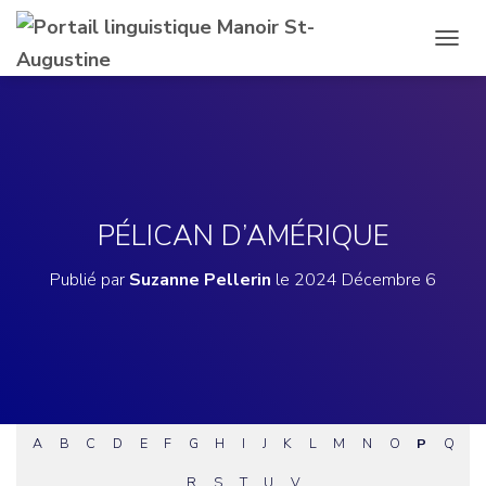
D
É
P
L
I
E
R
L
A
PÉLICAN D’AMÉRIQUE
N
A
Publié par
Suzanne Pellerin
le
2024 Décembre 6
V
I
G
A
T
I
O
N
A
B
C
D
E
F
G
H
I
J
K
L
M
N
O
P
Q
R
S
T
U
V