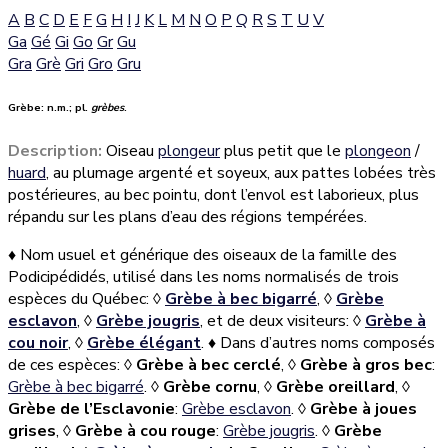
A
B
C
D
E
F
G
H
I
J
K
L
M
N
O
P
Q
R
S
T
U
V
Ga
Gé
Gi
Go
Gr
Gu
Gra
Grè
Gri
Gro
Gru
Grèbe:
n.m.; pl.
grèbes
.
Description:
Oiseau
plongeur
plus petit que le
plongeon
/
huard
, au plumage argenté et soyeux, aux pattes lobées très
postérieures, au bec pointu, dont l’envol est laborieux,
plus
répandu sur les plans d’eau des régions tempérées
.
♦
Nom usuel et générique des oiseaux de la famille des
Podicipédidés, utilisé dans les noms normalisés de trois
espèces du Québec:
◊
Grèbe à bec bigarré
,
◊
Grèbe
esclavon
,
◊
Grèbe jougris
, et de deux visiteurs:
◊
Grèbe à
cou noir
,
◊
Grèbe élégant
. ♦ Dans d’autres noms composés
de ces espèces:
◊
Grèbe à bec cerclé
,
◊
Grèbe à gros bec
:
Grèbe à bec bigarré
.
◊
Grèbe cornu
,
◊
Grèbe oreillard
,
◊
Grèbe de l’Esclavonie
:
Grèbe esclavon
.
◊
Grèbe à joues
grises
,
◊
Grèbe à cou rouge
:
Grèbe jougris
.
◊
Grèbe