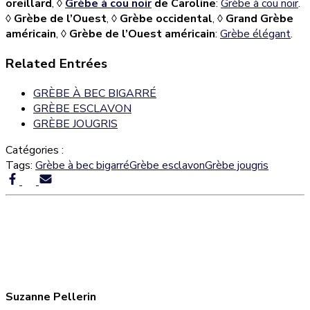
oreillard
,
◊
Grèbe à cou noir
de Caroline
:
Grèbe à cou noir
.
◊
Grèbe de l’Ouest
,
◊
Grèbe occidental
,
◊
Grand Grèbe
américain
,
◊
Grèbe de l’Ouest américain
:
Grèbe élégant
.
Related Entrées
GRÈBE À BEC BIGARRÉ
GRÈBE ESCLAVON
GRÈBE JOUGRIS
Catégories :
Tags:
Grèbe à bec bigarré
Grèbe esclavon
Grèbe jougris
Suzanne Pellerin