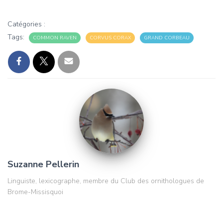
Catégories :
Tags:
COMMON RAVEN
CORVUS CORAX
GRAND CORBEAU
Suzanne Pellerin
Linguiste, lexicographe, membre du Club des ornithologues de
Brome-Missisquoi