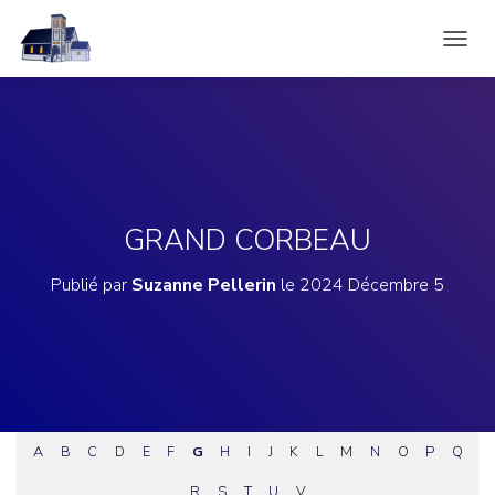
D
É
P
L
I
E
R
L
A
GRAND CORBEAU
N
A
Publié par
Suzanne Pellerin
le
2024 Décembre 5
V
I
G
A
T
I
O
N
A
B
C
D
E
F
G
H
I
J
K
L
M
N
O
P
Q
R
S
T
U
V