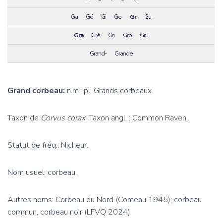
Ga
Gé
Gi
Go
Gr
Gu
Gra
Grè
Gri
Gro
Gru
Grand-
Grande
Grand corbeau:
n.m.; pl. Grands corbeaux.
Taxon de
Corvus corax
. Taxon angl. : Common Raven.
Statut de fréq.: Nicheur.
Nom usuel: corbeau.
Autres noms: Corbeau du Nord (Comeau 1945); corbeau
commun, corbeau noir (LFVQ 2024)