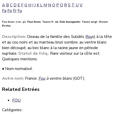
A
B
C
D
E
F
G
H
I
J
K
L
M
N
O
P
Q
R
S
T
U
V
Fa
Fo
Fr
Fu
Fou brun:
n.m.; pl.
Fous bruns
. Taxon fr. de
Sula leucogaster
. Taxon angl.: Brown
Booby.
Description:
Oiseau de la famille des Sulidés (
fou
s) à la tête
et au cou noirs et au manteau
brun sombre, au ventre blanc
bien découpé, au bec blanc à la racine jaune en période
nuptiale.
Statut de fréq.
: Rare visiteur sur la côte est.
Quelques mentions.
♦ Nom normalisé.
Autre nom:
France:
Fou
à ventre blanc
(GDT).
Related Entrées
FOU
Catégories :