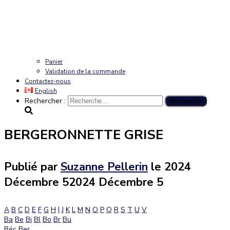
Panier
Validation de la commande
Contactez-nous
English
Rechercher :
BERGERONNETTE GRISE
Publié par
Suzanne Pellerin
le
2024
Décembre 5
2024 Décembre 5
A
B
C
D
E
F
G
H
I
J
K
L
M
N
O
P
Q
R
S
T
U
V
Ba
Be
Bi
Bl
Bo
Br
Bu
Béc
Ber