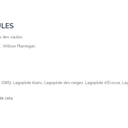
ULES
 des saules.
.: Willow Ptarmigan.
945); Lagopède blanc, Lagopède des neiges, Lagopède d’Écosse, Lag
de cela