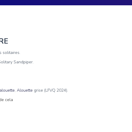
RE
s solitaires.
Solitary Sandpiper.
alouette
,
Alouette
grise
(LFVQ 2024).
de cela