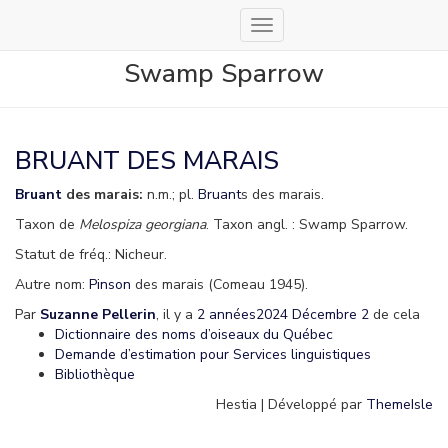
Déplier
la
Swamp Sparrow
navigation
BRUANT DES MARAIS
Bruant
des marais:
n.m.; pl.
Bruant
s des marais.
Taxon de
Melospiza georgiana
. Taxon angl. : Swamp Sparrow.
Statut de fréq.: Nicheur.
Autre nom:
Pinson
des marais (Comeau 1945).
Par
Suzanne Pellerin
, il y a
2 années
2024 Décembre 2
de cela
Dictionnaire des noms d’oiseaux du Québec
Demande d’estimation pour Services linguistiques
Bibliothèque
Hestia | Développé par
ThemeIsle