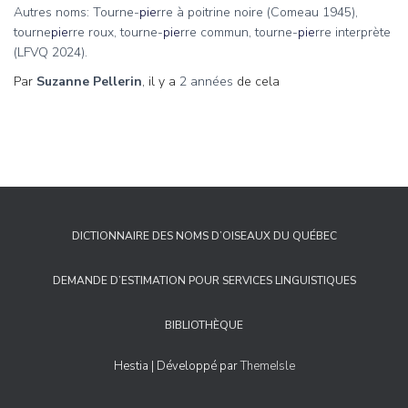
Autres noms: Tourne-
pie
rre à poitrine noire (Comeau 1945),
tourne
pie
rre roux, tourne-
pie
rre commun, tourne-
pie
rre interprète
(LFVQ 2024).
Par
Suzanne Pellerin
, il y a
2 années
de cela
DICTIONNAIRE DES NOMS D’OISEAUX DU QUÉBEC
DEMANDE D’ESTIMATION POUR SERVICES LINGUISTIQUES
BIBLIOTHÈQUE
Hestia | Développé par
ThemeIsle