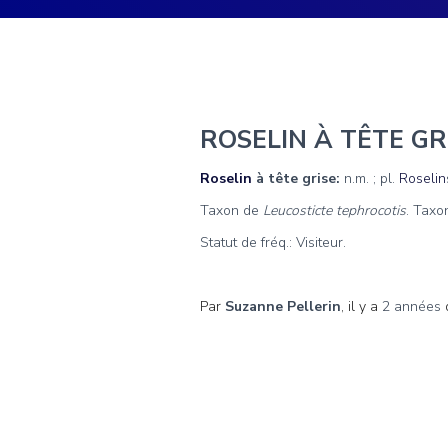
ROSELIN À TÊTE GR
Roselin
à tête grise:
n.m. ; pl.
Roselin
Taxon de
Leucosticte tephrocotis
. Taxo
Statut de fréq.: Visiteur.
Par
Suzanne Pellerin
, il y a
2 années