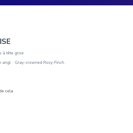
ISE
s à tête grise.
n angl. : Gray-crowned Rosy-Finch.
de cela