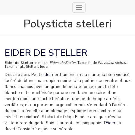
Déplier
la
Polysticta stelleri
navigation
EIDER DE STELLER
Eider de Steller:
n.m.; pl.
Eiders de Steller.
Taxon fr. de
Polysticta stelleri
.
Taxon angl.: Steller’s Eider.
Description:
Petit
eider
nord-américain au manteau bleu violacé
lacéré de blanc, au croupion noir et à la poitrine, au ventre et aux
flancs chamois avec un grain de beauté foncé, dont la tête
blanche est caractérisée par une une tache oculaire et un
menton noirs, une tache loréale et une petite huppe arrière
verdâtres, et qui porte un large collier noir s’étendant à l’arrière
du cou. La femelle a un plumage cryptique brun sombre et un
miroir bleu violacé.
Statut de fréq.:
Espèce arctique, c’est un
visiteur rare du golfe Saint-Laurent, en compagnie d’
Eider
s à
duvet. Considéré espèce vulnérable.