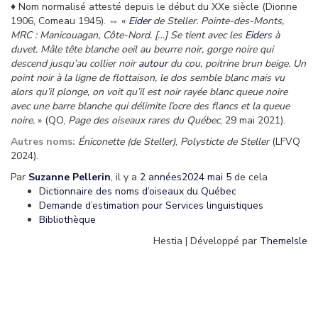
♦ Nom normalisé attesté depuis le début du XXe siècle (Dionne
1906, Comeau 1945). ⇔ «
Eider
de Steller. Pointe-des-Monts,
MRC : Manicouagan, Côte-Nord. […]
Se tient avec les
Eider
s à
duvet. Mâle tête blanche oeil au beurre noir, gorge noire qui
descend jusqu’au collier noir
autour
du cou, poitrine brun beige. Un
point noir à la ligne de flottaison, le dos semble blanc mais vu
alors qu’il plonge, on voit qu’il est noir rayée blanc queue noire
avec une barre blanche qui délimite l’ocre des flancs et la queue
noire.
» (QO,
Page des oiseaux rares du Québec
, 29 mai 2021).
Autres noms:
Éniconette (de Steller)
,
Polysticte de Steller
(LFVQ
2024).
Par
Suzanne Pellerin
, il y a
2 années
2024 mai 5
de cela
Dictionnaire des noms d’oiseaux du Québec
Demande d’estimation pour Services linguistiques
Bibliothèque
Hestia | Développé par
ThemeIsle