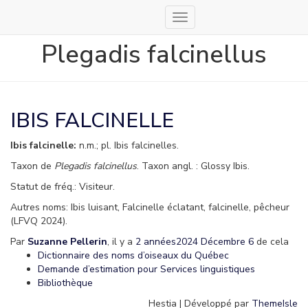
Déplier
la
Plegadis falcinellus
navigation
IBIS FALCINELLE
Ibis falcinelle:
n.m.; pl. Ibis falcinelles.
Taxon de
Plegadis falcinellus
. Taxon angl. : Glossy Ibis.
Statut de fréq.: Visiteur.
Autres noms: Ibis luisant, Falcinelle éclatant, falcinelle, pêcheur
(LFVQ 2024).
Par
Suzanne Pellerin
, il y a
2 années
2024 Décembre 6
de cela
Dictionnaire des noms d’oiseaux du Québec
Demande d’estimation pour Services linguistiques
Bibliothèque
Hestia | Développé par
ThemeIsle