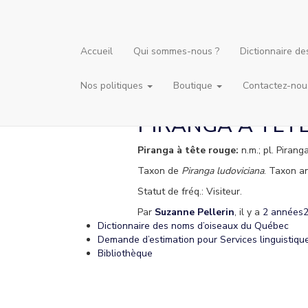
Accueil
Qui sommes-nous ?
Dictionnaire d
Nos politiques
Boutique
Contactez-nou
PIRANGA À TÊT
Piranga à tête rouge:
n.m.; pl. Pirang
Taxon de
Piranga ludoviciana
. Taxon a
Statut de fréq.: Visiteur.
Par
Suzanne Pellerin
, il y a
2 années
Dictionnaire des noms d’oiseaux du Québec
Demande d’estimation pour Services linguistiqu
Bibliothèque