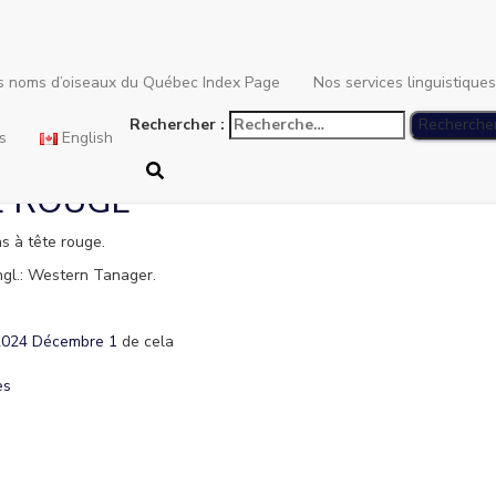
Piranga à tête rouge
es noms d’oiseaux du Québec Index Page
Nos services linguistique
Rechercher :
s
English
E ROUGE
as à tête rouge.
ngl.: Western Tanager.
2024 Décembre 1
de cela
es