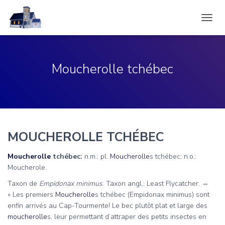
DÉPLI
LA
NAVIG
Moucherolle tchébec
MOUCHEROLLE TCHÉBEC
Moucherolle
tchébec:
n.m.; pl.
Moucherolle
s tchébec; n.o.:
Moucherole.
Taxon de
Empidonax minimus
. Taxon angl.: Least Flycatcher. ⇔
«
Les premiers
Moucherolle
s tchébec (Empidonax minimus) sont
enfin arrivés au Cap-Tourmente! Le bec plutôt plat et large des
moucherolle
s, leur permettant d’attraper des petits insectes en