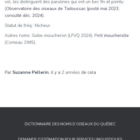
vol, les distinguent des parulines qui ont un bec fin et pointu
(
Observatoire des oiseaux de Tadoussac (posté mai 2023,
consulté déc. 2024).
Statut de fréq.: Nicheur.
Autres noms: Gobe-moucheron (LFVQ 2024), Petit
moucherolle
(Comeau 1945).
Par
Suzanne Pellerin
, il y a
2 années
de cela
DICTIONNAIRE DES NOMS D’OISEAUX DU QUÉBEC
DEMANDE D’ESTIMATION POUR SERVICES LINGUISTIQUES