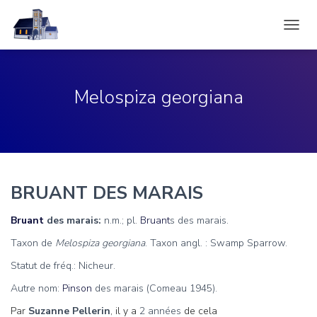
DÉPLI
LA
NAVIG
Melospiza georgiana
BRUANT DES MARAIS
Bruant
des marais:
n.m.; pl.
Bruant
s des marais.
Taxon de
Melospiza georgiana
. Taxon angl. : Swamp Sparrow.
Statut de fréq.: Nicheur.
Autre nom:
Pinson
des marais (Comeau 1945).
Par
Suzanne Pellerin
, il y a
2 années
de cela