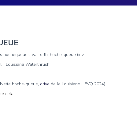
UEUE
nes hochequeues; var. orth. hoche-queue (inv.).
l. : Louisiana Waterthrush.
lvette hoche-queue,
grive
de la Louisiane (LFVQ 2024).
de cela