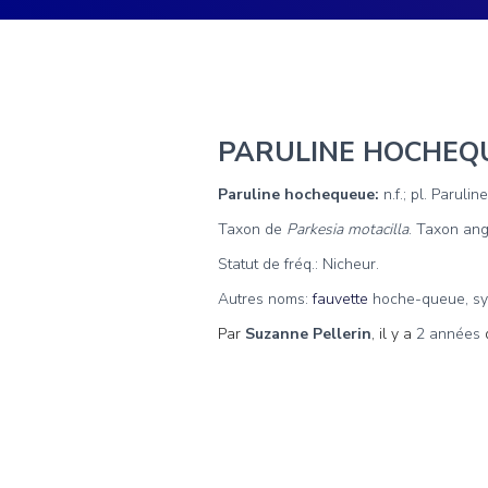
PARULINE HOCHEQ
Paruline hochequeue:
n.f.; pl. Paruli
Taxon de
Parkesia motacilla
. Taxon ang
Statut de fréq.: Nicheur.
Autres noms:
fauvette
hoche-queue, sy
Par
Suzanne Pellerin
, il y a
2 années