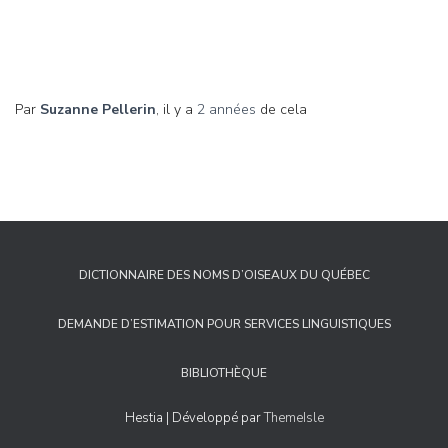
Par
Suzanne Pellerin
, il y a
2 années
de cela
DICTIONNAIRE DES NOMS D’OISEAUX DU QUÉBEC
DEMANDE D’ESTIMATION POUR SERVICES LINGUISTIQUES
BIBLIOTHÈQUE
Hestia | Développé par
ThemeIsle