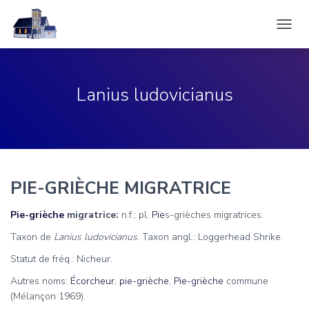
DÉPLI
LA
NAVIG
Lanius ludovicianus
PIE-GRIÈCHE MIGRATRICE
Pie-grièche
migratrice:
n.f.; pl.
Pie
s-grièches migratrices.
Taxon de
Lanius ludovicianus
. Taxon angl.: Loggerhead Shrike.
Statut de fréq.: Nicheur.
Autres noms:
Écorcheur
,
pie-grièche
,
Pie-grièche
commune
(Mélançon 1969).