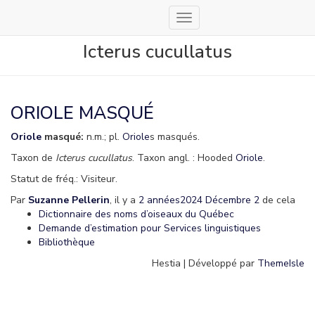
Déplier
la
Icterus cucullatus
navigation
ORIOLE MASQUÉ
Oriole
masqué:
n.m.; pl.
Oriole
s masqués.
Taxon de
Icterus cucullatus
. Taxon angl. : Hooded
Oriole
.
Statut de fréq.: Visiteur.
Par
Suzanne Pellerin
, il y a
2 années
2024 Décembre 2
de cela
Dictionnaire des noms d’oiseaux du Québec
Demande d’estimation pour Services linguistiques
Bibliothèque
Hestia | Développé par
ThemeIsle