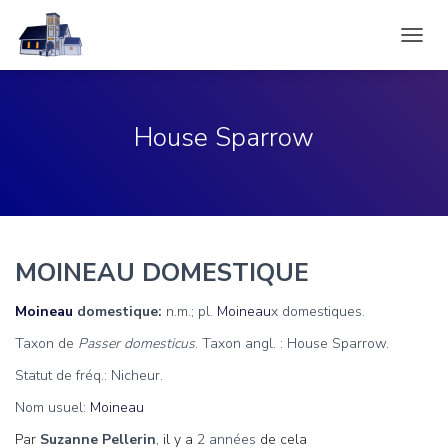
DÉPLI
LA
NAVIG
House Sparrow
MOINEAU DOMESTIQUE
Moineau
domestique:
n.m.; pl.
Moineau
x domestiques.
Taxon de
Passer domesticus
. Taxon angl. : House Sparrow.
Statut de fréq.: Nicheur.
Nom usuel:
Moineau
Par
Suzanne Pellerin
, il y a
2 années
de cela