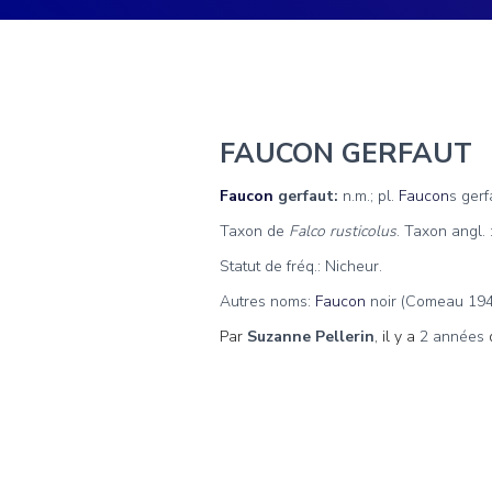
FAUCON GERFAUT
Faucon
gerfaut:
n.m.; pl.
Faucon
s gerf
Taxon de
Falco rusticolus
. Taxon angl. 
Statut de fréq.: Nicheur.
Autres noms:
Faucon
noir (Comeau 1945
Par
Suzanne Pellerin
, il y a
2 années