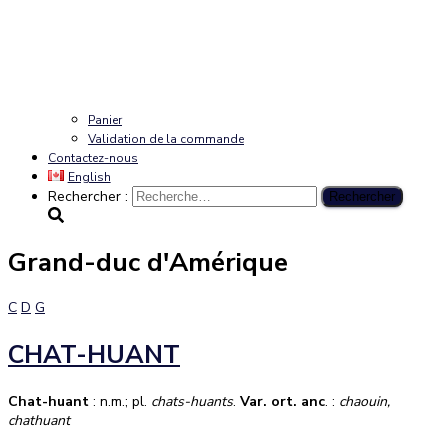
Panier
Validation de la commande
Contactez-nous
English
Rechercher :
Grand-duc d'Amérique
C
D
G
CHAT-HUANT
Chat-huant
: n.m.; pl.
chats-huants
.
Var. ort. anc
. :
chaouin,
chathuant