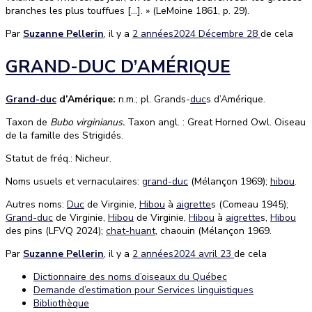
branches les plus touffues […]. » (LeMoine 1861, p. 29).
Par
Suzanne Pellerin
, il y a
2 années
2024 Décembre 28
de cela
GRAND-DUC D’AMÉRIQUE
Grand-duc
d’Amérique:
n.m.; pl. Grands-
duc
s d’Amérique.
Taxon de
Bubo virginianus.
Taxon angl. : Great Horned Owl. Oiseau
de la famille des Strigidés.
Statut de fréq.: Nicheur.
Noms usuels et vernaculaires:
grand-duc
(Mélançon 1969);
hibou
.
Autres noms:
Duc
de Virginie,
Hibou
à
aigrette
s (Comeau 1945);
Grand-duc
de Virginie,
Hibou
de Virginie,
Hibou
à
aigrette
s,
Hibou
des pins (LFVQ 2024);
chat-huant
, chaouin (Mélançon 1969.
Par
Suzanne Pellerin
, il y a
2 années
2024 avril 23
de cela
Dictionnaire des noms d’oiseaux du Québec
Demande d’estimation pour Services linguistiques
Bibliothèque