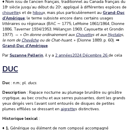
♦
Nom issu de l’ancien français, traditionnel au Canada français du
18ᵉ siècle jusqu’au début du 20ᵉ, appliqué à différentes espèces de
chouette
s et de
hibou
x, mais plus particulièrement au
Grand-Duc
d’Amérique
; le terme subsiste encore dans certains usages
littéraires ou régionaux (BAC ∼ 1775, LeMoine 1861/1864, Dionne
1886, Taverner 1934/1953, Mélançon 1969, Cayouette et Grondin
1977). ⇔ «
On donne ordinairement aux
Chouette
s et aux
Nyctale
s,
le nom de
Chevêche
ou de Chat-huant
. » (Dionne 1889, p. 60).
⇒
Grand-Duc d’Amérique
.
Par
Suzanne Pellerin
, il y a
2 années
2024 Décembre 26
de cela
DUC
Duc
: n.m.; pl.
ducs
.
Description
: Rapace nocturne au plumage brunâtre ou grisâtre
cryptique, au bec crochu et aux serres puissantes, dont les grands
yeux dirigés vers l’avant sont entourés de disques de petites
plumes effilées se dressant en
aigrette
s distinctives.
Historique lexical
:
♦
1.
Générique ou élément de nom composé accompagné