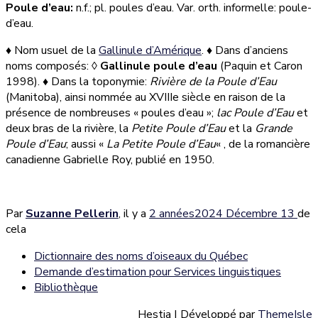
Poule d’eau:
n.f.; pl. poules d’eau. Var. orth. informelle: poule-
d’eau.
♦ Nom usuel de la
Gallinule d’Amérique
. ♦ Dans d’anciens
noms composés:
◊
Gallinule poule d’eau
(Paquin et Caron
1998). ♦ Dans la t
oponymie:
Rivière de la Poule d’Eau
(Manitoba), ainsi nommée au XVIIIe siècle en raison de la
présence de nombreuses
«
poules d’eau »;
lac Poule d’Eau
et
deux bras de la rivière, la
Petite Poule d’Eau
et la
Grande
Poule d’Eau
; aussi «
La Petite Poule d’Eau
« , de la romancière
canadienne Gabrielle Roy, publié en
1950.
Par
Suzanne Pellerin
, il y a
2 années
2024 Décembre 13
de
cela
Dictionnaire des noms d’oiseaux du Québec
Demande d’estimation pour Services linguistiques
Bibliothèque
Hestia | Développé par
ThemeIsle