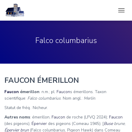
DÉPLI
LA
NAVIG
Falco columbarius
FAUCON ÉMERILLON
Faucon
émerillon
: n.m.; pl.
Faucon
s émerillons. Taxon
scientifique:
Falco columbarius
. Nom angl.:
Merlin
.
Statut de fréq.: Nicheur.
Autres noms
: émerillon,
Faucon
de roche (LFVQ 2024);
Faucon
(des pigeons),
Épervier
des pigeons (Comeau 1945). [
Buse
brune
,
Épervier brun
(Falco columbarius, Pigeon Hawk) dans Comeau