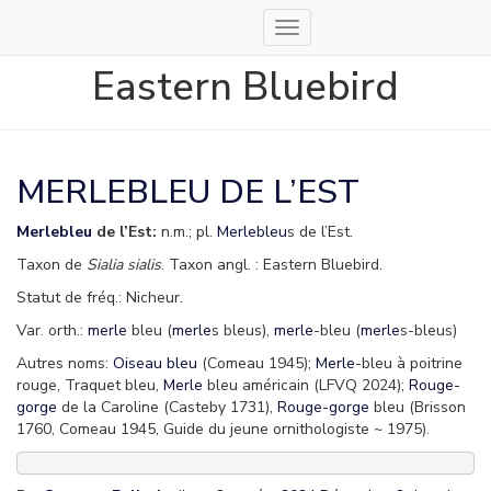
Déplier
la
Eastern Bluebird
navigation
MERLEBLEU DE L’EST
Merlebleu
de l’Est:
n.m.; pl.
Merlebleu
s de l’Est.
Taxon de
Sialia sialis
. Taxon angl. : Eastern Bluebird.
Statut de fréq.: Nicheur.
Var. orth.:
merle
bleu (
merle
s bleus),
merle
-bleu (
merle
s-bleus)
Autres noms:
Oiseau bleu
(Comeau 1945);
Merle
-bleu à poitrine
rouge, Traquet bleu,
Merle
bleu américain (LFVQ 2024);
Rouge-
gorge
de la Caroline (Casteby 1731),
Rouge-gorge
bleu (Brisson
1760, Comeau 1945, Guide du jeune ornithologiste ~ 1975).