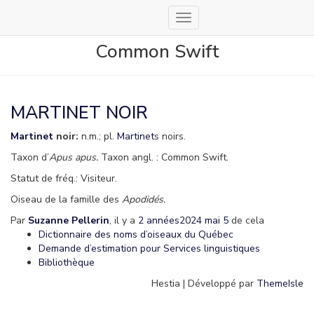
Déplier
la
Common Swift
navigation
MARTINET NOIR
Martinet
noir:
n.m.; pl.
Martinet
s noirs.
Taxon d’
Apus apus.
Taxon angl. : Common Swift.
Statut de fréq.: Visiteur.
Oiseau de la famille des
Apodidés.
Par
Suzanne Pellerin
, il y a
2 années
2024 mai 5
de cela
Dictionnaire des noms d’oiseaux du Québec
Demande d’estimation pour Services linguistiques
Bibliothèque
Hestia | Développé par
ThemeIsle