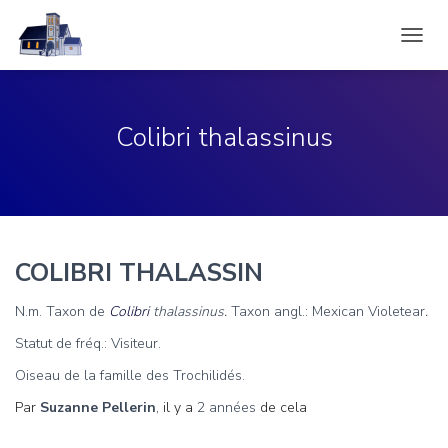
DÉPLI
LA
NAVIG
Colibri thalassinus
COLIBRI THALASSIN
N.m. Taxon de
Colibri
thalassinus.
Taxon angl.: Mexican Violetear
.
Statut de fréq.: Visiteur.
Oiseau de la famille des Trochilidés.
Par
Suzanne Pellerin
, il y a
2 années
de cela