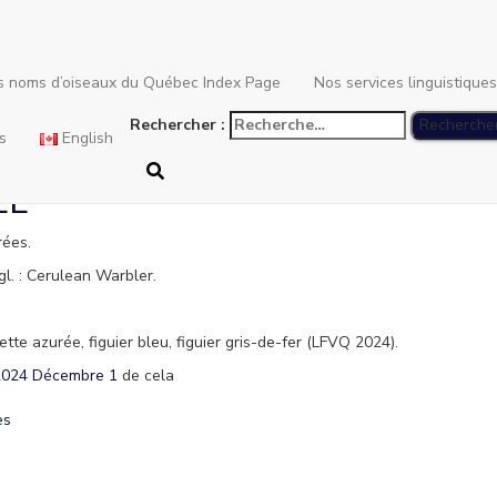
Cerulean Warbler
es noms d’oiseaux du Québec Index Page
Nos services linguistique
Rechercher :
s
English
ÉE
rées.
gl. : Cerulean Warbler.
ette azurée, figuier bleu, figuier gris-de-fer (LFVQ 2024).
2024 Décembre 1
de cela
es