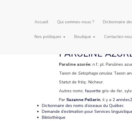
Accueil
Qui sommes-nous ?
Dictionnaire d
Nos politiques
Boutique
Contactez-nou
PARULINE AZUR
Paruline azurée:
n.f.; pl. Parulines azu
Taxon de
Setophaga cerulea
. Taxon an
Statut de fréq.: Nicheur.
Autres noms:
fauvette
gris-de-fer, sylv
Par
Suzanne Pellerin
, il y a
2 années
Dictionnaire des noms d’oiseaux du Québec
Demande d’estimation pour Services linguistiqu
Bibliothèque