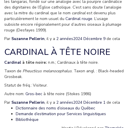
les tangaras, fondé sur une analogie avec la pourpre cardinalice
des dignitaires de l’Église catholique. C’est sans doute l’analogie
avec la mitre du cardinal que le nom
cardinal
est devenu plus
particulièrement le nom usuel du
Cardinal rouge
. L’usage
subsiste encore régionalement pour d’autres oiseaux à plumage
rouge (Desfayes 1999).
Par
Suzanne Pellerin
, il y a
2 années
2024 Décembre 9
de cela
CARDINAL À TÊTE NOIRE
Cardinal
à tête noire:
n.m.; Cardinaux à tête noire.
Taxon de
Pheucticus melanocephalus
. Taxon angl. : Black-headed
Grosbeak.
Statut de fréq.: Visiteur.
Autre nom:
Gros-bec
à tête noire (Stokes 1986)
Par
Suzanne Pellerin
, il y a
2 années
2024 Décembre 1
de cela
Dictionnaire des noms d’oiseaux du Québec
Demande d’estimation pour Services linguistiques
Bibliothèque