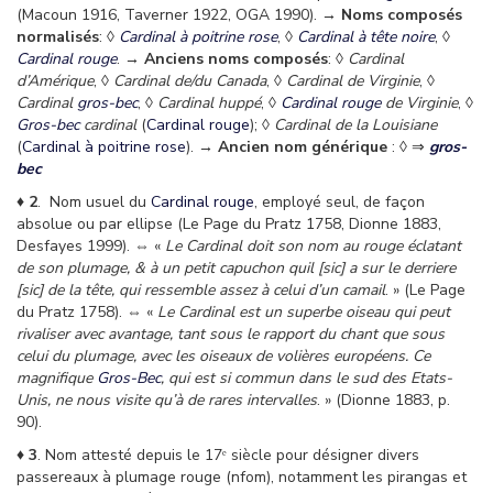
(Macoun 1916, Taverner 1922, OGA 1990). →
Noms composés
normalisés
: ◊
Cardinal à poitrine rose
, ◊
Cardinal à tête noire
,
◊
Cardinal rouge
. →
Anciens noms composés
: ◊
Cardinal
d’Amérique
, ◊
Cardinal de/du Canada
, ◊
Cardinal de Virginie
, ◊
Cardinal
gros-bec
, ◊
Cardinal huppé
, ◊
Cardinal rouge
de Virginie
, ◊
Gros-bec
cardinal
(
Cardinal rouge
); ◊
Cardinal de la Louisiane
(
Cardinal à poitrine rose
). →
Ancien nom générique
: ◊ ⇒
gros-
bec
♦
2
. Nom usuel du
Cardinal rouge
, employé seul, de façon
absolue ou par ellipse (Le Page du Pratz 1758, Dionne 1883,
Desfayes 1999). ⇔ «
Le Cardinal doit son nom au rouge éclatant
de son plumage, & à un petit capuchon quil [sic] a sur le derriere
[sic] de la tête, qui ressemble assez à celui d’un camail
. » (Le Page
du Pratz 1758). ⇔ «
Le Cardinal est un superbe oiseau qui peut
rivaliser avec avantage, tant sous le rapport du chant que sous
celui du plumage, avec les oiseaux de volières européens. Ce
magnifique
Gros-Bec
, qui est si commun dans le sud des Etats-
Unis, ne nous visite qu’à de rares intervalles
. » (Dionne 1883, p.
90).
♦
3
. Nom attesté depuis le 17ᵉ siècle pour désigner divers
passereaux à plumage rouge (nfom), notamment les pirangas et