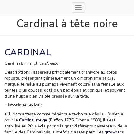
Déplier
la
Cardinal à tête noire
navigation
CARDINAL
Cardinal
: n.m.; pl.
cardinaux
.
Description
: Passereau principalement granivore au corps
robuste, présentant généralement un dimorphisme sexuel
marqué, le mâle au plumage vivement coloré et la femelle aux
teintes plus douces, doté d’un bec épais et conique, et souvent
d’une huppe bien visible dressée sur la tête.
Historique lexical
:
♦
1
. Nom attesté comme générique technique dès le 18ᵉ siècle
pour le
Cardinal rouge
(Buffon 1775, Dionne 1883), il s’est
stabilisé au 20ᵉ siècle pour désigner différents passereaux de la
famille des Cardinalidés, autrefois classés parmi les
gros-bec
s