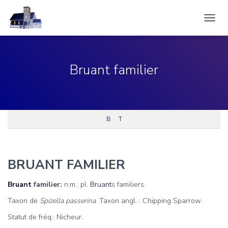
DÉPLI
LA
NAVIG
Bruant familier
B
T
BRUANT FAMILIER
Bruant
familier:
n.m.; pl.
Bruant
s familiers.
Taxon de
Spizella passerina
. Taxon angl. : Chipping Sparrow.
Statut de fréq.: Nicheur.