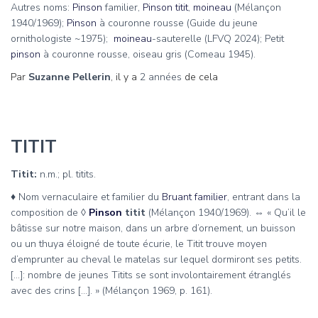
Autres noms:
Pinson
familier,
Pinson
titit
,
moineau
(Mélançon
1940/1969);
Pinson
à couronne rousse (Guide du jeune
ornithologiste ~1975);
moineau
-sauterelle (LFVQ 2024); Petit
pinson
à couronne rousse, oiseau gris (Comeau 1945).
Par
Suzanne Pellerin
, il y a
2 années
de cela
TITIT
Titit:
n.m.; pl. titits.
♦
Nom vernaculaire et familier du
Bruant familier
, entrant dans la
composition de
◊
Pinson
titit
(Mélançon 1940/1969). ⇔ « Qu’il le
bâtisse sur notre maison, dans un arbre d’ornement, un buisson
ou un thuya éloigné de toute écurie, le Titit trouve moyen
d’emprunter au cheval le matelas sur lequel dormiront ses petits.
[…]: nombre de jeunes Titits se sont involontairement étranglés
avec des crins […]. » (Mélançon 1969, p. 161).