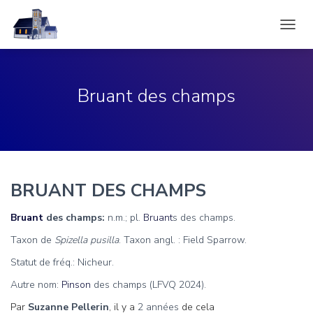
DÉPLI
LA
NAVIG
Bruant des champs
BRUANT DES CHAMPS
Bruant
des champs:
n.m.; pl.
Bruant
s des champs.
Taxon de
Spizella pusilla
. Taxon angl. : Field Sparrow.
Statut de fréq.: Nicheur.
Autre nom:
Pinson
des champs (LFVQ 2024).
Par
Suzanne Pellerin
, il y a
2 années
de cela