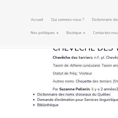
Accueil
Qui sommes-nous ?
Dictionnaire d
Nos politiques
Boutique
Contactez-nou
CHEVÊCHE DES 
Chevêche
des terriers:
n.f.; pl.
Chevê
Taxon de
Athene cunicularia
. Taxon an
Statut de fréq.: Visiteur.
Autres noms:
Chouette
des terriers (S
Par
Suzanne Pellerin
, il y a
2 années
Dictionnaire des noms d’oiseaux du Québec
Demande d’estimation pour Services linguistiqu
Bibliothèque