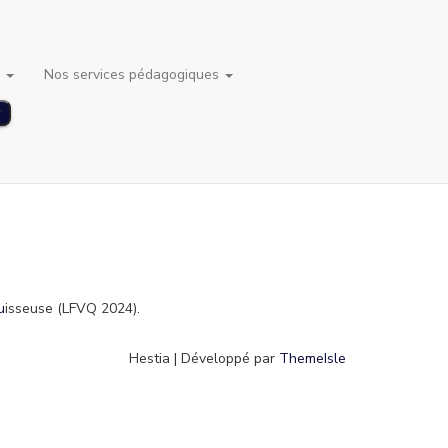
s
Nos services pédagogiques
u
isseuse (LFVQ 2024).
Hestia | Développé par
ThemeIsle