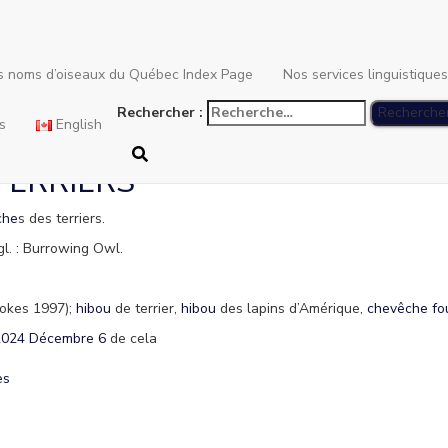
Athene cunicularia
es noms d’oiseaux du Québec Index Page
Nos services linguistique
Rechercher :
s
English
TERRIERS
che
s des terriers.
gl. : Burrowing Owl.
tokes 1997);
hibou
de terrier,
hibou
des lapins d’Amérique,
chevêche
fo
2024 Décembre 6
de cela
es