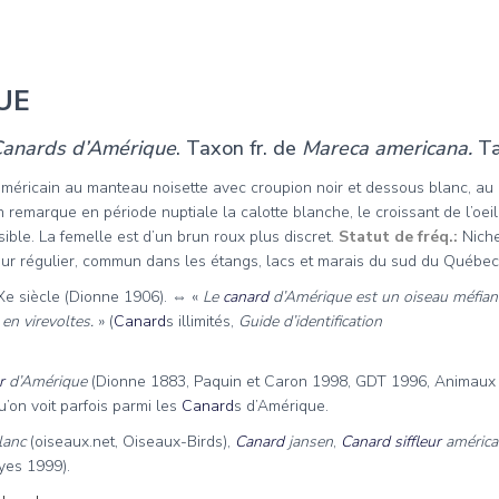
UE
anards d’Amérique
. Taxon fr. de
Mareca americana.
Ta
éricain au manteau noisette avec croupion noir et dessous blanc, au c
n remarque en période nuptiale la calotte blanche, le
croissant de l’oeil
sible.
La femelle est d’un brun roux plus discret.
Statut de fréq.:
Niche
heur régulier, commun dans les étangs, lacs et marais du sud du Québec
Xe siècle (Dionne 1906). ⇔ «
Le
canard
d’Amérique est un oiseau méfiant,
 en virevoltes
.
» (
Canard
s illimités,
Guide d’identification
r
d’Amérique
(Dionne 1883, Paquin et Caron 1998, GDT 1996, Animaux
’on voit parfois parmi les
Canard
s d’Amérique.
blanc
(oiseaux.net, Oiseaux-Birds),
Canard
jansen
,
Canard siffleur
américa
yes 1999).