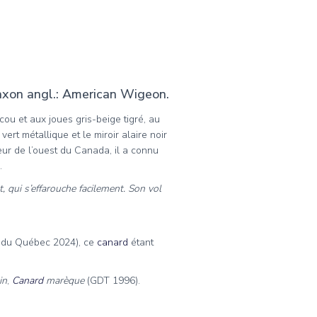
xon angl.: American Wigeon.
ou et aux joues gris-beige tigré, au
 vert métallique et le miroir alaire noir
ur de l’ouest du Canada, il a connu
.
 qui s’effarouche facilement. Son vol
 du Québec 2024), ce
canard
étant
in
,
Canard
marèque
(GDT 1996).