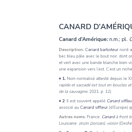
CANARD D’AMÉRIQ
Canard d’Amérique:
n.m.; pl.
C
Description:
Canard barboteur
nord-am
bec bleu pâle avec le bout noir, dont o
et vert avec une bande blanche bien vi
une expansion vers l’est. C’est un nic
♦ 1.
Nom normalisé attesté depuis le X
rapide et saccadé est tout en boucles et
de la sauvagine
, 2021, p. 12).
♦ 2
. Il est souvent appelé
Canard siffleu
associé au
Canard siffleur
(d’Europe) qu
Autres noms:
France:
Canard
à front 
Louisiane:
zinzin (zonzan), violon
(Desfa