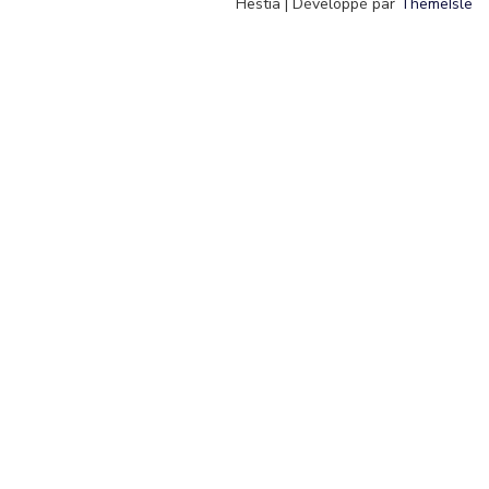
Hestia | Développé par
ThemeIsle