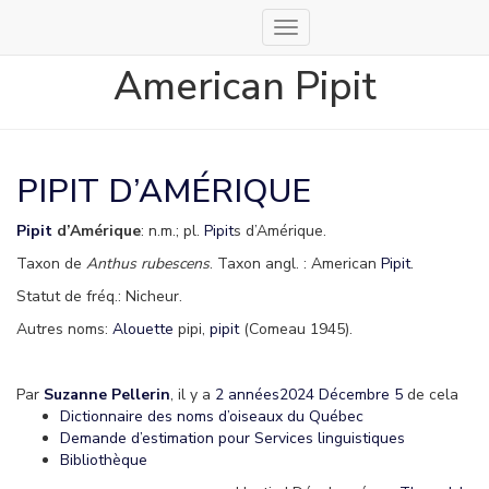
Déplier
la
American Pipit
navigation
PIPIT D’AMÉRIQUE
Pipit
d’Amérique
: n.m.; pl.
Pipit
s d’Amérique.
Taxon de
Anthus rubescens
. Taxon angl. : American
Pipit
.
Statut de fréq.: Nicheur.
Autres noms:
Alouette
pipi,
pipit
(Comeau 1945).
Par
Suzanne Pellerin
, il y a
2 années
2024 Décembre 5
de cela
Dictionnaire des noms d’oiseaux du Québec
Demande d’estimation pour Services linguistiques
Bibliothèque